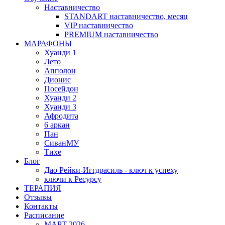
Наставничество
STANDART наставничество, месяц
VIP наставничество
PREMIUM наставничество
МАРАФОНЫ
Хуанди 1
Лето
Апполон
Дионис
Посейдон
Хуанди 2
Хуанди 3
Афродита
6 аркан
Пан
СиванМУ
Тихе
Блог
Дао Рейки-Иггдрасиль - ключ к успеху
ключи к Ресурсу
ТЕРАПИЯ
Отзывы
Контакты
Расписание
МАРТ 2026